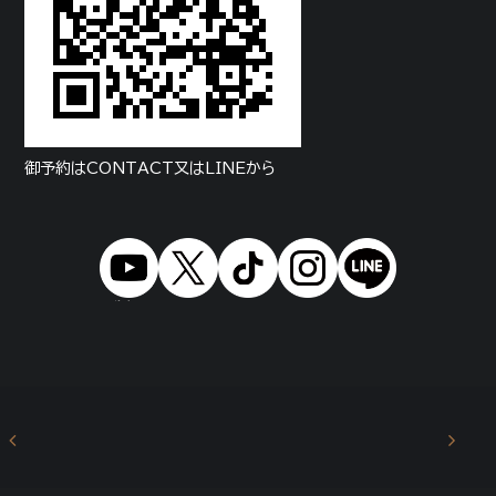
・UNIKP vol.0, vol.1, vol,2優勝
・DREAM ON! vol.19 CJ Japan賞受賞
☆その他
・YouTube, TikTok 【passion project】 ディレクション
・しあ_HAITEKU ダンサー出演, 振り付け
・ヘラヘラ三銃士、SnowManカバー ダンサー出演
御予約はCONTACT又はLINEから
・WIN=W1N バックダンサー
・脇山礼 バックダンサー
・N,E,O LIVEゲストダンサー
・日韓交流おまつり 出演
・KCON出演