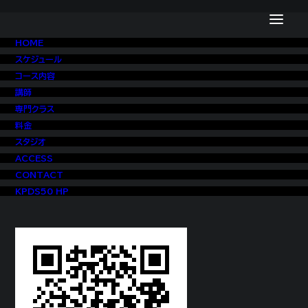
HOME
スケジュール
コース内容
講師
専門クラス
料金
スタジオ
ACCESS
CONTACT
KPDS50 HP
SHINeeとEXOに憧れてダンスを始める。
HIPHOP, GIRLS, JAZZFUNKなど様々なダンスを学び
12年目。
☆大会
・KPOP COVER DANCE FESTIVAL 2017 日本優勝